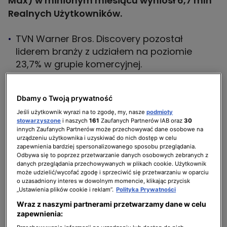
Max) w minionym miesiącu wyniósł 6,7 mln
Realnych Użytkowników.
TVN Warner Bros. Discovery pozostał
liderem branży z udziałem na poziomie
23,7% w grupie komercyjnej.
Główny kanał grupy – TVN – był najchętniej
oglądaną stacją w widowni komercyjnej. W
Dbamy o Twoją prywatność
okresie styczeń-czerwiec 2024 osiągnął
Jeśli użytkownik wyrazi na to zgodę, my, nasze
podmioty
udział na poziomie 8,1%.
stowarzyszone
i naszych
161
Zaufanych Partnerów IAB oraz
30
innych Zaufanych Partnerów może przechowywać dane osobowe na
urządzeniu użytkownika i uzyskiwać do nich dostęp w celu
Niezmiennie liderem stacji newsowych
zapewnienia bardziej spersonalizowanego sposobu przeglądania.
pozostaje TVN24 z wynikiem na poziomie
Odbywa się to poprzez przetwarzanie danych osobowych zebranych z
danych przeglądania przechowywanych w plikach cookie. Użytkownik
6,5% w grupie wszystkich widzów, 4% w
może udzielić/wycofać zgodę i sprzeciwić się przetwarzaniu w oparciu
widowni komercyjnej.
o uzasadniony interes w dowolnym momencie, klikając przycisk
„Ustawienia plików cookie i reklam”.
Polityka Prywatności
W pierwszej połowie roku kanał TVN Style był
Wraz z naszymi partnerami przetwarzamy dane w celu
liderem swojej kategorii tematycznej w
zapewnienia: