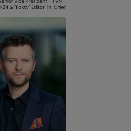
enior Vice President - TVN
24 & "Fakty" Editor-in-Chief