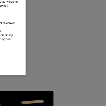
 przetwarzaniu
ookie i
nalizowanych
r
kombinacji
do wyboru