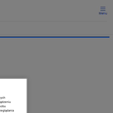
Menu
nych
ządzeniu
sobu
zeglądania