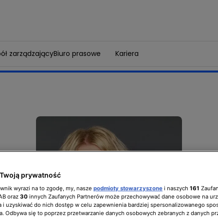
ół zarządzający
Biuro prasowe
Kariera
Twoją prywatność
ownik wyrazi na to zgodę, my, nasze
podmioty stowarzyszone
i naszych
161
Zaufa
IAB oraz
30
innych Zaufanych Partnerów może przechowywać dane osobowe na ur
 i uzyskiwać do nich dostęp w celu zapewnienia bardziej spersonalizowanego spo
a. Odbywa się to poprzez przetwarzanie danych osobowych zebranych z danych pr