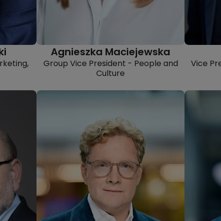
ki
Agnieszka Maciejewska
rketing,
Group Vice President - People and
Vice Pr
Culture