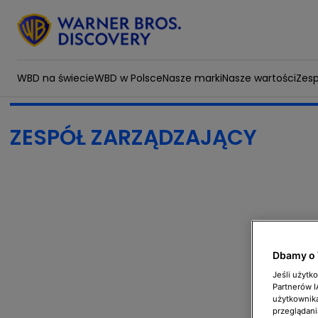
WBD na świecie
WBD w Polsce
Nasze marki
Nasze wartości
Zesp
ZESPÓŁ ZARZĄDZAJĄCY
Dbamy o 
Jeśli użytk
Partnerów 
użytkownika
przeglądani