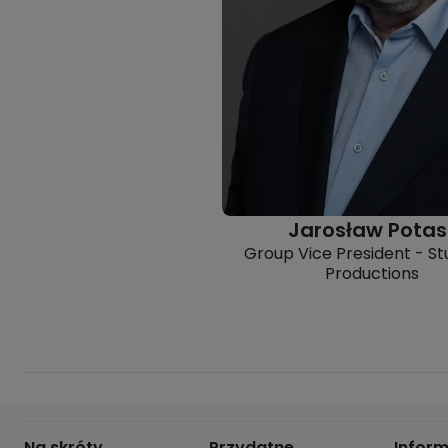
Jarosław Potas
Group Vice President - St
Productions
Na skróty
Przydatne
Infor