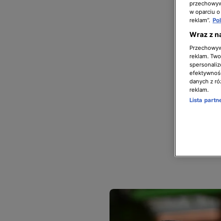
przechowywa
w oparciu o
reklam”.
Po
Wraz z n
Przechowywa
reklam. Twor
spersonaliz
efektywnośc
danych z ró
reklam.
Lista part