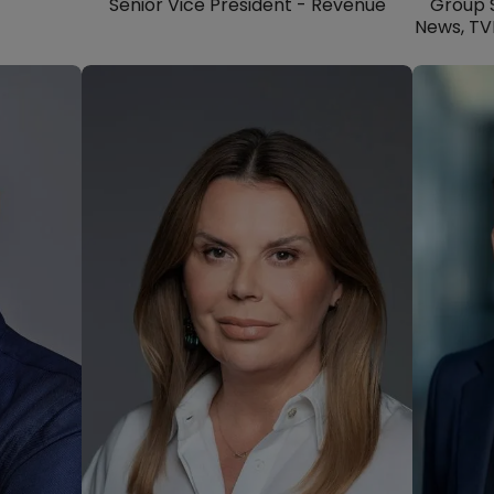
Senior Vice President - Revenue
Group S
News, TVN