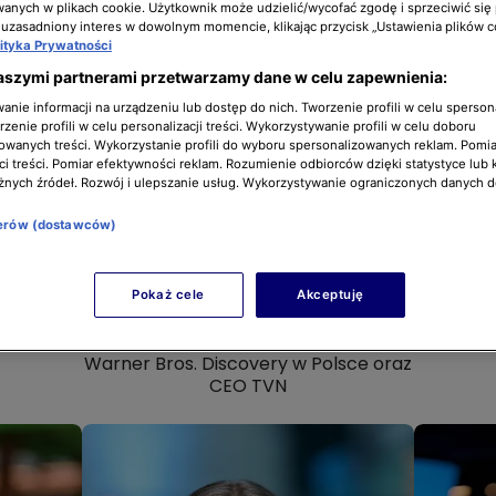
nych w plikach cookie. Użytkownik może udzielić/wycofać zgodę i sprzeciwić się
 uzasadniony interes w dowolnym momencie, klikając przycisk „Ustawienia plików c
lityka Prywatności
aszymi partnerami przetwarzamy dane w celu zapewnienia:
nie informacji na urządzeniu lub dostęp do nich. Tworzenie profili w celu sperso
zenie profili w celu personalizacji treści. Wykorzystywanie profili w celu doboru
owanych treści. Wykorzystanie profili do wyboru spersonalizowanych reklam. Pomia
i treści. Pomiar efektywności reklam. Rozumienie odbiorców dzięki statystyce lub 
żnych źródeł. Rozwój i ulepszanie usług. Wykorzystywanie ograniczonych danych 
nerów (dostawców)
Pokaż cele
Akceptuję
Kasia Kieli
President & Managing Director
Warner Bros. Discovery w Polsce oraz
CEO TVN