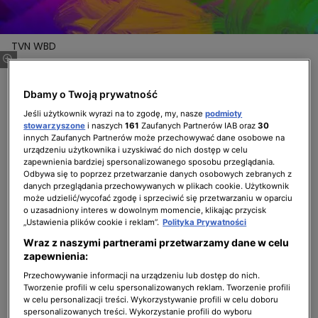
TVN WBD
TVN Warner Bros. Discovery ponownie
zdobył uznanie jako jedna z wiodących
Dbamy o Twoją prywatność
marek wspierających społeczność LGBTQ+ w
Jeśli użytkownik wyrazi na to zgodę, my, nasze
podmioty
Polsce. Według najnowszej edycji badania
stowarzyszone
i naszych
161
Zaufanych Partnerów IAB oraz
30
innych Zaufanych Partnerów może przechowywać dane osobowe na
prowadzonego przez agencję Wavemaker,
urządzeniu użytkownika i uzyskiwać do nich dostęp w celu
marka TVN awansowała w rankingu o jedną
zapewnienia bardziej spersonalizowanego sposobu przeglądania.
Odbywa się to poprzez przetwarzanie danych osobowych zebranych z
pozycję w stosunku do zeszłego roku i
danych przeglądania przechowywanych w plikach cookie. Użytkownik
uplasowała się na historycznym, drugim
może udzielić/wycofać zgodę i sprzeciwić się przetwarzaniu w oparciu
o uzasadniony interes w dowolnym momencie, klikając przycisk
miejscu podium. To najwyższa pozycja
„Ustawienia plików cookie i reklam”.
Polityka Prywatności
wśród wszystkich polskich marek ujętych w
Wraz z naszymi partnerami przetwarzamy dane w celu
badaniu.
zapewnienia:
TVN Warner Bros. Discovery w tegorocznym
Przechowywanie informacji na urządzeniu lub dostęp do nich.
Tworzenie profili w celu spersonalizowanych reklam. Tworzenie profili
badaniu Wavemaker “Aktywizm marek”
w celu personalizacji treści. Wykorzystywanie profili w celu doboru
spersonalizowanych treści. Wykorzystanie profili do wyboru
uplasował się na drugim miejscu rankingu –