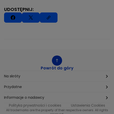
UDOSTĘPNIJ:
Powrót do góry
Na skróty
Etyka
Przydatne
Supplier Diversity
Biuro Prasowe
Informacje o nadawcy
Polityka prywatności i cookies
Ustawienia Cookies
Polityka podatkowa
Biuro Reklamy
Informacje o nadawcy programu METRO
All trademarks are the property of their respective owners. All rights