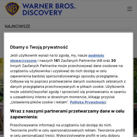
NAJNOWSZE
Symon gotuje w ogrodzie 2
Dbamy o Twoją prywatność
2.08.2023, 13:44
Jeśli użytkownik wyrazi na to zgodę, my, nasze
podmioty
stowarzyszone
i naszych
161
Zaufanych Partnerów IAB oraz
30
innych Zaufanych Partnerów może przechowywać dane osobowe na
urządzeniu użytkownika i uzyskiwać do nich dostęp w celu
zapewnienia bardziej spersonalizowanego sposobu przeglądania.
Odbywa się to poprzez przetwarzanie danych osobowych zebranych z
danych przeglądania przechowywanych w plikach cookie. Użytkownik
może udzielić/wycofać zgodę i sprzeciwić się przetwarzaniu w oparciu
o uzasadniony interes w dowolnym momencie, klikając przycisk
„Ustawienia plików cookie i reklam”.
Polityka Prywatności
Wraz z naszymi partnerami przetwarzamy dane w celu
zapewnienia:
Przechowywanie informacji na urządzeniu lub dostęp do nich.
Tworzenie profili w celu spersonalizowanych reklam. Tworzenie profili
w celu personalizacji treści. Wykorzystywanie profili w celu doboru