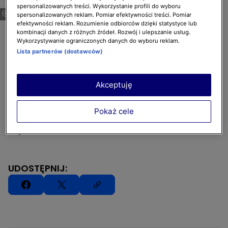
Symon gotuje w ogrodzie 2
spersonalizowanych treści. Wykorzystanie profili do wyboru
spersonalizowanych reklam. Pomiar efektywności treści. Pomiar
Drugi sezon programu, w którym Michael
efektywności reklam. Rozumienie odbiorców dzięki statystyce lub
kombinacji danych z różnych źródeł. Rozwój i ulepszanie usług.
Symon rozpala grill, by zachęcić do
Wykorzystywanie ograniczonych danych do wyboru reklam.
przygotowywania dań na świeżym powietrzu.
Lista partnerów (dostawców)
Dzieli się wskazówkami dotyczącymi
przyrządzania potraw w takiej formie, dzięki
Akceptuję
czemu każdy posiłek będzie pyszny.
Pokaż cele
Symon gotuje w ogrodzie 2 w każdą niedzielę
o godz. 17:15
UDOSTĘPNIJ: