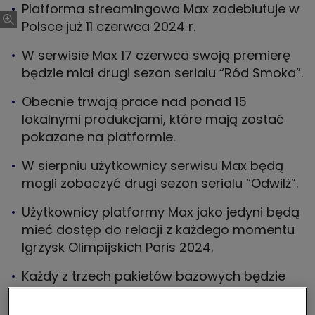
Platforma streamingowa Max zadebiutuje w
Polsce już 11 czerwca 2024 r.
W serwisie Max 17 czerwca swoją premierę
będzie miał drugi sezon serialu “Ród Smoka”.
Obecnie trwają prace nad ponad 15
lokalnymi produkcjami, które mają zostać
pokazane na platformie.
W sierpniu użytkownicy serwisu Max będą
mogli zobaczyć drugi sezon serialu “Odwilż”.
Użytkownicy platformy Max jako jedyni będą
mieć dostęp do relacji z każdego momentu
Igrzysk Olimpijskich Paris 2024.
Każdy z trzech pakietów bazowych będzie
można rozszerzyć o dodatkowy pakiet
“Kanały TV i Sport”, aby zyskać dostęp do