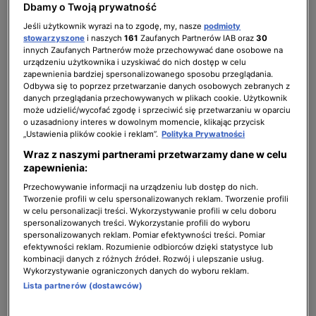
Dbamy o Twoją prywatność
bogatej biblioteki nawet 29 kanałów
Jeśli użytkownik wyrazi na to zgodę, my, nasze
podmioty
telewizyjnych i wydarzeń sportowych na
stowarzyszone
i naszych
161
Zaufanych Partnerów IAB oraz
30
żywo.
innych Zaufanych Partnerów może przechowywać dane osobowe na
urządzeniu użytkownika i uzyskiwać do nich dostęp w celu
zapewnienia bardziej spersonalizowanego sposobu przeglądania.
Premiera serwisu streamingowego Max w Polsce nastąpi już
Odbywa się to poprzez przetwarzanie danych osobowych zebranych z
danych przeglądania przechowywanych w plikach cookie. Użytkownik
w 11 czerwca 2024 r. W ramach jednej platformy
może udzielić/wycofać zgodę i sprzeciwić się przetwarzaniu w oparciu
użytkownicy będą mieli dostęp do najbardziej jakościowych
o uzasadniony interes w dowolnym momencie, klikając przycisk
treści globalnych marek takich jak HBO, DC czy Warner
„Ustawienia plików cookie i reklam”.
Polityka Prywatności
Bros., relacji z najważniejszych wydarzeń sportowych, w
Wraz z naszymi partnerami przetwarzamy dane w celu
zapewnienia:
tym z Igrzysk Olimpijskich Paris 2024, a także bogatej
oferty produkcji lokalnych i najlepszej rozrywki z TVN.
Przechowywanie informacji na urządzeniu lub dostęp do nich.
Tworzenie profili w celu spersonalizowanych reklam. Tworzenie profili
Dzięki ogromnej bibliotece programowej serwisu Max,
w celu personalizacji treści. Wykorzystywanie profili w celu doboru
każdy użytkownik znajdzie tu coś dla siebie. Wyczekiwany
spersonalizowanych treści. Wykorzystanie profili do wyboru
drugi sezon serialu „Ród Smoka” będzie mieć swoją
spersonalizowanych reklam. Pomiar efektywności treści. Pomiar
efektywności reklam. Rozumienie odbiorców dzięki statystyce lub
premierę w serwisie Max już 17 czerwca.
kombinacji danych z różnych źródeł. Rozwój i ulepszanie usług.
Wykorzystywanie ograniczonych danych do wyboru reklam.
Debiut platformy streamingowej Max w Polsce
Lista partnerów (dostawców)
to wydarzenie, na które czekają miłośnicy